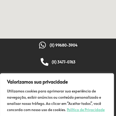
(11) 99680-3904
(11) 3477-0763
contato@visualtextil.com.br
Valorizamos sua privacidade
Utilizamos cookies para aprimorar sua experiência de
R. Coriolano, 2069 - Lapa São Paulo - SP
navegação, exibir anúncios ou conteúdo personalizado e
analisar nosso tráfego. Ao clicar em “Aceitar todos”, você
concorda com nosso uso de cookies.
Política de Privacidade